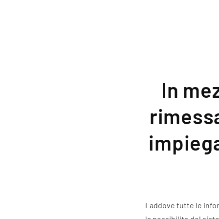
In mez
rimessa
impiega
Laddove tutte le info
la possibilita del si