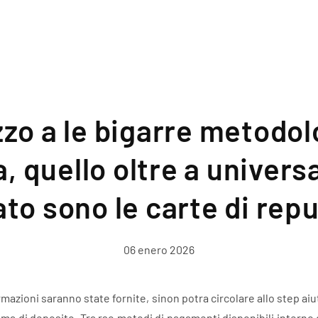
zo a le bigarre metodol
, quello oltre a univer
to sono le carte di rep
06 enero 2026
rmazioni saranno state fornite, sinon potra circolare allo step ai
stema di deposito. Tra rso metodi di pagamenti disponibili interno