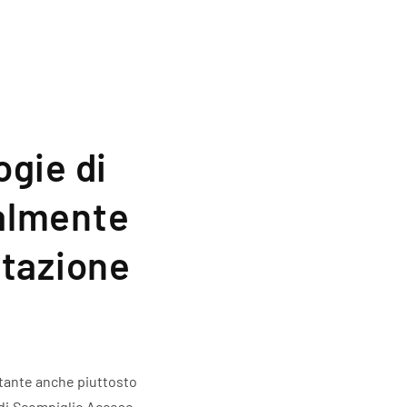
ogie di
salmente
utazione
utante anche piuttosto
 di Scompiglio Acceso,