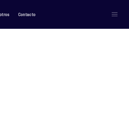
otros
Contacto