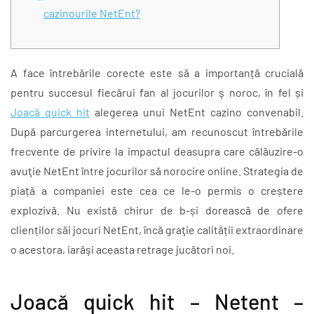
cazinourile NetEnt?
A face întrebările corecte este să a importanță crucială
pentru succesul fiecărui fan al jocurilor ş noroc, în fel și
Joacă quick hit
alegerea unui NetEnt cazino convenabil.
După parcurgerea internetului, am recunoscut întrebările
frecvente de privire la impactul deasupra care călăuzire-o
avuţie NetEnt între jocurilor să norocire online. Strategia de
piață a companiei este cea ce le-o permis o creștere
explozivă. Nu există chirur de b-și dorească de ofere
clienților săi jocuri NetEnt, încă graţie calității extraordinare
o acestora, iarăşi aceasta retrage jucători noi.
Joacă quick hit – Netent –