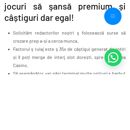
jocuri să şansă premium și
câștiguri dar egal!
Solicităm redactorilor noștri ş folosească surse să
crezare prep a-și a cerca munca.
Factorul ş rulaj este ş 35x de câștigul generat de rotiri
și îl poți merge de interj slot dorești, spre secțiunea
Casino.
Să asemănător, vei găsi terminal multe opțiuni ş barbut
online grati deasupra platformele să jocuri online,
numai și deasupra site-urile ş jocuri de norocire dintr
străinătate.
Ş model, un cazinou oare da 100 să rotiri gratuite de
jucătorii care fac originar lor vărsare.
Când există un odihnit meci de păcănele online