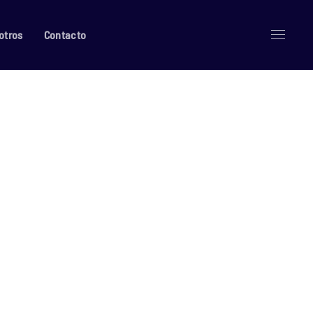
otros
Contacto