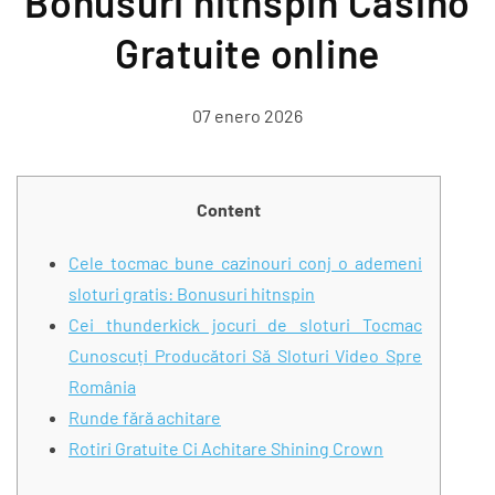
Bonusuri hitnspin Casino
Gratuite online
07 enero 2026
Content
Cele tocmac bune cazinouri conj o ademeni
sloturi gratis: Bonusuri hitnspin
Cei thunderkick jocuri de sloturi Tocmac
Cunoscuți Producători Să Sloturi Video Spre
România
Runde fără achitare
Rotiri Gratuite Ci Achitare Shining Crown