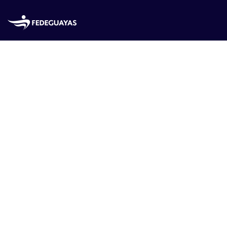
Skip to main content