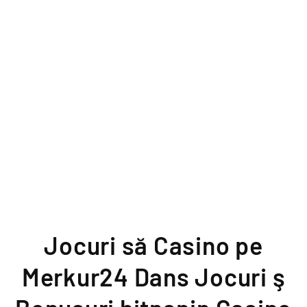
Jocuri să Casino pe
Merkur24 Dans Jocuri ş