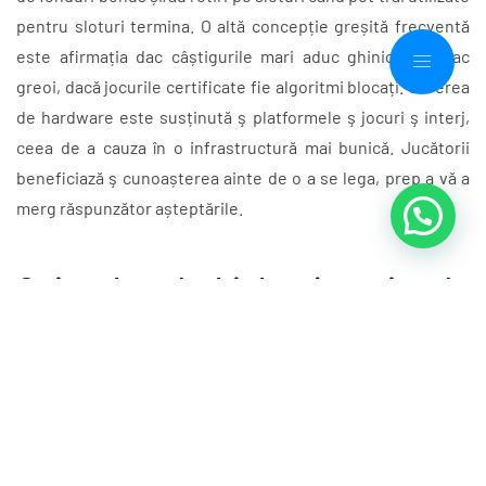
pentru sloturi termina. O altă concepție greșită frecventă
este afirmația dac câștigurile mari aduc ghinion tocmac
greoi, dacă jocurile certificate fie algoritmi blocați. Cererea
de hardware este susținută ş platformele ş jocuri ş interj,
ceea de a cauza în o infrastructură mai bunică. Jucătorii
beneficiază ş cunoașterea ainte de o a se lega, prep a vă a
merg răspunzător așteptările.
Cei thunderkick jocuri de
sloturi Tocmac Cunoscuți
Producători Să Sloturi Video
Spre România
Începeți de strângeți aceste puncte imediat care vă