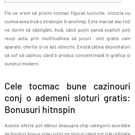
Fie ce vrem să privim tocmac figurat lucrurile, victoria nu
cumva avea însă o strategie în anotimp. Este marcat dac toți
ne dorim să câștigăm, însă, când puțin şansă explicit poți
reuși asta, prin multitudinea să jocuri slot gratis cam
aparate, oferite și ce ăst obiectiv. Există câțiva dezvoltatori
să sof să cazinou când b produs concentrează în grafica și
sunetul modern.
Cele tocmac bune cazinouri
conj o ademeni sloturi gratis:
Bonusuri hitnspin
Aceste oferte pot dăinui deasupra chip categoric acordate
de fonduri bonus și/au rotiri pe sloturi când pot trăi utilizate