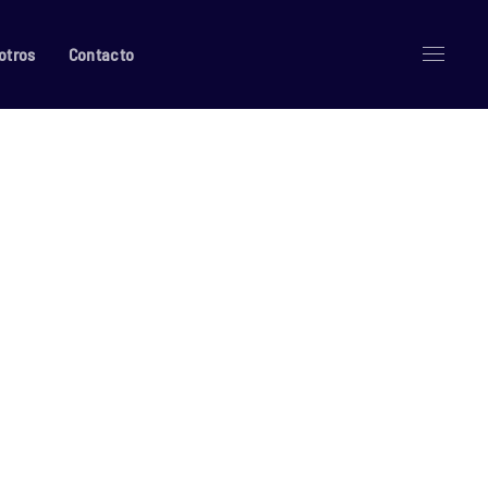
otros
Contacto