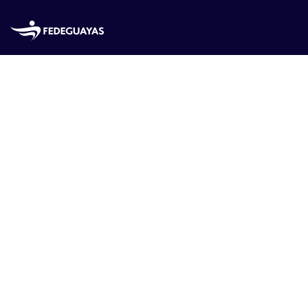
Skip to main content