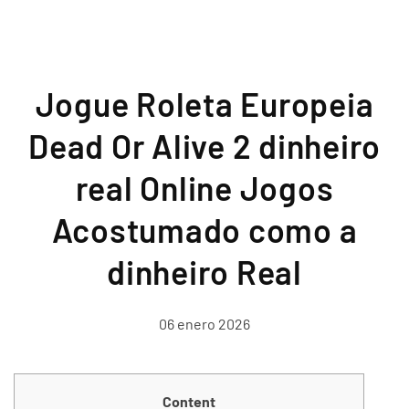
Jogue Roleta Europeia
Dead Or Alive 2 dinheiro
real Online Jogos
Acostumado como a
dinheiro Real
06 enero 2026
Content