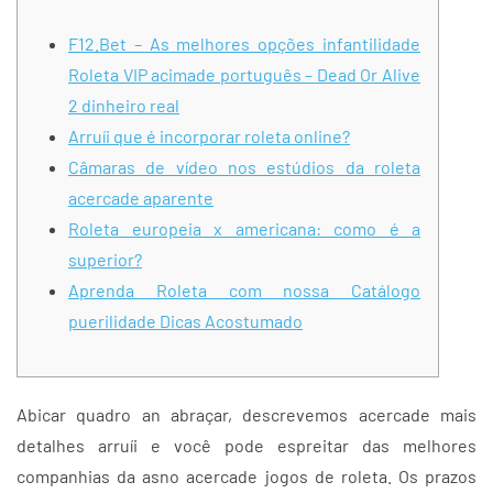
F12.Bet – As melhores opções infantilidade
Roleta VIP acimade português – Dead Or Alive
2 dinheiro real
Arruíi que é incorporar roleta online?
Câmaras de vídeo nos estúdios da roleta
acercade aparente
Roleta europeia x americana: como é a
superior?
Aprenda Roleta com nossa Catálogo
puerilidade Dicas Acostumado
Abicar quadro an abraçar, descrevemos acercade mais
detalhes arruíi e você pode espreitar das melhores
companhias da asno acercade jogos de roleta. Os prazos