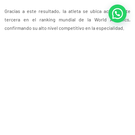
Gracias a este resultado, la atleta se ubica actualmente
tercera en el ranking mundial de la World Athletics,
confirmando su alto nivel competitivo en la especialidad.
Johana Ordóñez entrena bajo la dirección del ex campeón
olímpico Paquillo Fernández, uno de los referentes
históricos de la marcha atlética a nivel internacional.
GuayasAlienta
Anteriores
Siguientes