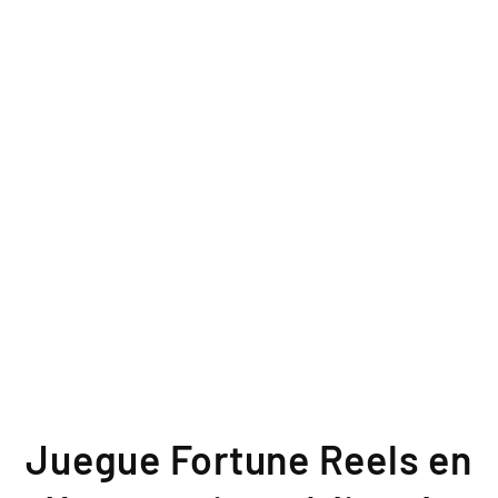
Juegue Fortune Reels en