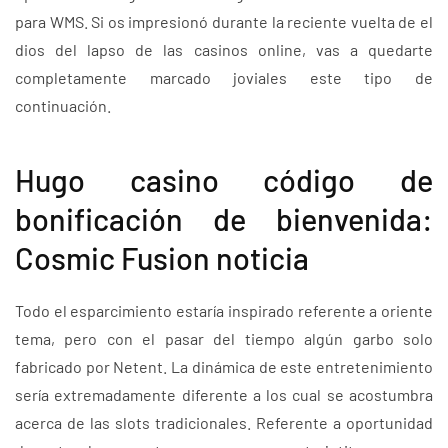
para WMS. Si os impresionó durante la reciente vuelta de el
dios del lapso de las casinos online, vas a quedarte
completamente marcado joviales este tipo de
continuación.
Hugo casino código de
bonificación de bienvenida:
Cosmic Fusion noticia
Todo el esparcimiento estaría inspirado referente a oriente
tema, pero con el pasar del tiempo algún garbo solo
fabricado por Netent. La dinámica de este entretenimiento
serí­a extremadamente diferente a los cual se acostumbra
acerca de las slots tradicionales. Referente a oportunidad