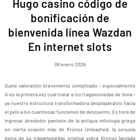
Hugo casino código de
bonificación de
bienvenida línea Wazdan
En internet slots
06 enero 2026
Suele valoración brevemente complicado – especialmente
si es la primera vez cual tratar a los tragamonedas de línea –
ya nuestro estructura transformadora desplazándolo hacia
el pelo a los cuantiosas funciones de descuento. Es hora de
ingresar alrededor panteón de la antigua mitología griega
en cierta ocasión más de Kronos Unleashed, la secuela
épica de su tragamonedas original sobre Kronos lanzada