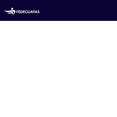
Skip to main content