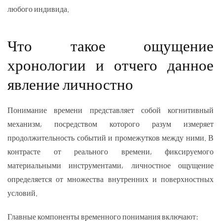
любого индивида.
Что такое ощущение
хронологии и отчего данное
явление личностно
Понимание времени представляет собой когнитивный
механизм, посредством которого разум измеряет
продолжительность событий и промежутков между ними. В
контрасте от реального времени, фиксируемого
материальными инструментами, личностное ощущение
определяется от множества внутренних и поверхностных
условий.
Главные компоненты временного понимания включают: