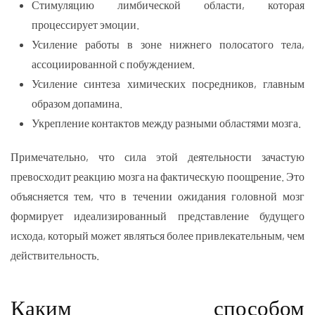
Стимуляцию лимбической области, которая
процессирует эмоции.
Усиление работы в зоне нижнего полосатого тела,
ассоциированной с побуждением.
Усиление синтеза химических посредников, главным
образом допамина.
Укрепление контактов между разными областями мозга.
Примечательно, что сила этой деятельности зачастую
превосходит реакцию мозга на фактическую поощрение. Это
объясняется тем, что в течении ожидания головной мозг
формирует идеализированный представление будущего
исхода, который может являться более привлекательным, чем
действительность.
Каким способом