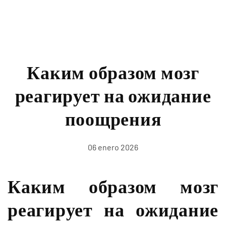
Каким образом мозг
реагирует на ожидание
поощрения
06 enero 2026
Каким образом мозг
реагирует на ожидание