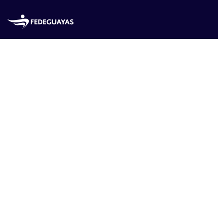
Skip to main content