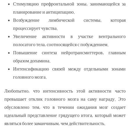
Стимуляцию префронтальной зоны, занимающейся за
планирование и антиципацию.
Возбуждение лимбической системы, которая
процессирует чувства.
Увеличение активности в участке вентрального
полосатого тела, соотносящейся с побуждением.
Повышение синтеза нейротрансмиттеров, главным
образом допамина.
Интенсификацию связей между отдельными зонами
головного мозга.
Любопытно, что интенсивность этой активности часто
превышает отклик головного мозга на саму награду. Это
обусловлено тем, что в течении ожидания мозг создает
идеальный представление грядущего итога, который может
являться более заманчивым, чем действительность.