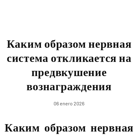
Каким образом нервная
система откликается на
предвкушение
вознаграждения
06 enero 2026
Каким образом нервная