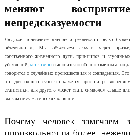
меняют восприятие
непредсказуемости
Людское понимание внешнего реальности редко бывает
объективным. Мы объясняем случаи через призму
собственного жизненного пути, принципов и глубинных
убеждений.
кет казино
становится особенно заметным, когда
говорится о случайных происшествиях и совпадениях. Это,
что для одного субъекта кажется простой развлечением
статистики, для другого может стать символом свыше или
выражением магических влияний.
Почему человек замечаем в
произвольности более, нежели