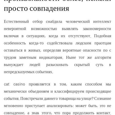
просто совпадения
Естественный отбор снабдила человеческий интеллект
невероятной возможностью выявлять закономерности
включая в ситуациях, когда их отсутствуют. Подобная
особенность когда-то содействовала людским праотцам
оставаться в живых, определяя вероятные опасности по с
трудом заметным индикаторам. Ныне тот же алгоритм
вынуждает людей разыскивать скрытый суть в
непредсказуемых событиях.
cat casino проявляется в том, каким способом мы
механически объединяем и классифицируем происходящие
события. Повстречали давнего товарища на улице? Сознание
мгновенно приступает анализировать: может быть, это не
совпадение, а знак этого, что пора продолжить контакт.