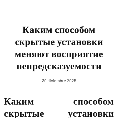
Каким способом
скрытые установки
меняют восприятие
непредсказуемости
30 diciembre 2025
Каким способом
скрытые установки