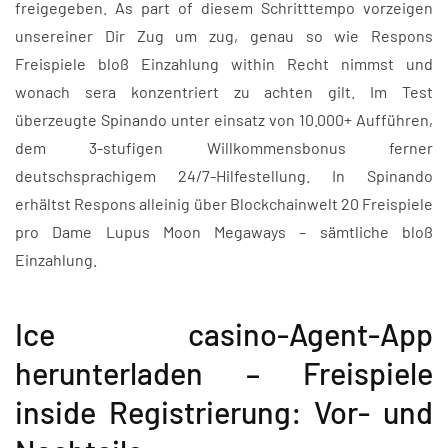
freigegeben. As part of diesem Schritttempo vorzeigen
unsereiner Dir Zug um zug, genau so wie Respons
Freispiele bloß Einzahlung within Recht nimmst und
wonach sera konzentriert zu achten gilt. Im Test
überzeugte Spinando unter einsatz von 10.000+ Aufführen,
dem 3-stufigen Willkommensbonus ferner
deutschsprachigem 24/7-Hilfestellung. In Spinando
erhältst Respons alleinig über Blockchainwelt 20 Freispiele
pro Dame Lupus Moon Megaways – sämtliche bloß
Einzahlung.
Ice casino-Agent-App
herunterladen – Freispiele
inside Registrierung: Vor- und