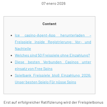
07 enero 2026
Content
Ice casino-Agent-App herunterladen –
Freispiele inside Registrierung: Vor- und
Nachteile
Welches sind 50 Freispiele ohne Einzahlung?
Diese besten Verbunden Casinos unter
einsatz von Free Spins
Spielbank Freispiele bloß Einzahlung 2026:
Unser besten Spielo Für nüsse Spins
Erst auf erfolgreicher Ratifizierung wird der Freispielbonus