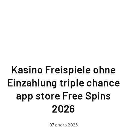
Kasino Freispiele ohne
Einzahlung triple chance
app store Free Spins
2026
07 enero 2026