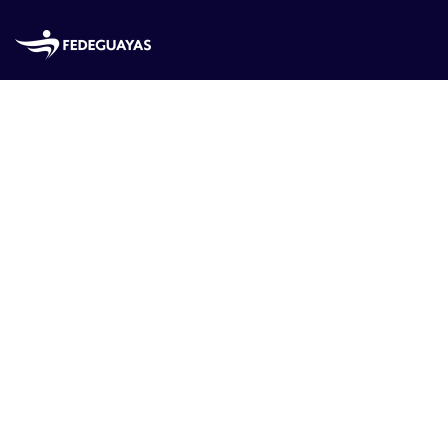
Skip to main content