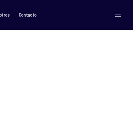
otros
Contacto