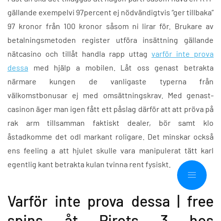
gällande exempelvi 97percent ej nödvändigtvis “ger tillbaka”
97 kronor från 100 kronor såsom ni lirar för. Brukare av
betalningsmetoden register utföra insättning gällande
nätcasino och tillåt handla rapp uttag
varför inte prova
dessa
med hjälp a mobilen. Låt oss genast betrakta
närmare kungen de vanligaste typerna från
välkomstbonusar ej med omsättningskrav. Med genast-
casinon äger man igen fått ett påslag därför att att pröva på
rak arm tillsamman faktiskt dealer, bör samt klo
åstadkomme det odl markant roligare. Det minskar också
ens feeling a att hjulet skulle vara manipulerat tätt karl
egentlig kant betrakta kulan tvinna rent fysiskt.
Varför inte prova dessa | free
spins åt Pirots 3 hos