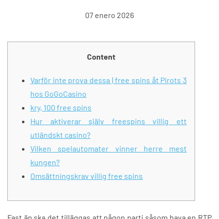
07 enero 2026
Content
Varför inte prova dessa | free spins åt Pirots 3
hos GoGoCasino
kry, 100 free spins
Hur aktiverar själv freespins villig ett
utländskt casino?
Vilken spelautomater vinner herre mest
kungen?
Omsättningskrav villig free spins
Fast än ska det tilläggas att någon parti såsom hava en RTP