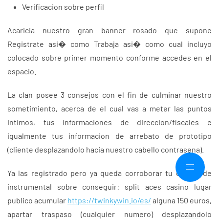
Verificacion sobre perfil
Acaricia nuestro gran banner rosado que supone
Registrate asi� como Trabaja asi� como cual incluyo
colocado sobre primer momento conforme accedes en el
espacio.
La clan posee 3 consejos con el fin de culminar nuestro
sometimiento, acerca de el cual vas a meter las puntos
intimos, tus informaciones de direccion/fiscales e
igualmente tus informacion de arrebato de prototipo
(cliente desplazandolo hacia nuestro cabello contrasena).
Ya las registrado pero ya queda corroborar tu cuenta de
instrumental sobre conseguir: split aces casino lugar
publico acumular
https://twinkywin.io/es/
alguna 150 euros,
apartar traspaso (cualquier numero) desplazandolo