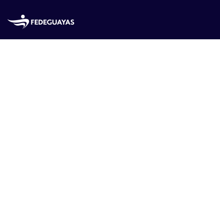
Skip to main content