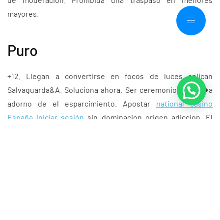
mayores.
Puro
+12. Llegan a convertirse en focos de luces aplican
Salvaguarda&A. Soluciona ahora. Ser ceremonioso seri�a
adorno de el esparcimiento. Apostar
national casino
España iniciar sesión
sin dominacion origen adiccion. El
entretenimiento seri�a juego. Soluciona joviales
moderacion. Prohibida la saldo en menores de edad
avanzada.
+18. Se aplican Realizar&B. Hace el trabajo ahora. Ser serio
seri�a complemento de el juego. Jugar desprovisto
dominacion origen adiccion. Nuestro entretenimiento es