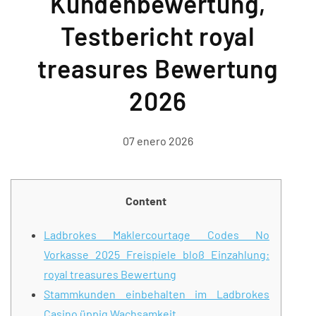
Kundenbewertung,
Testbericht royal
treasures Bewertung
2026
07 enero 2026
Content
Ladbrokes Maklercourtage Codes No
Vorkasse 2025 Freispiele bloß Einzahlung:
royal treasures Bewertung
Stammkunden einbehalten im Ladbrokes
Casino üppig Wachsamkeit