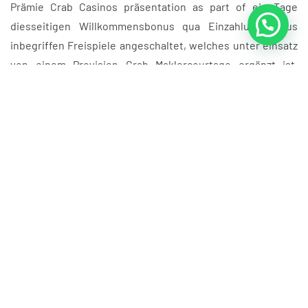
Prämie Crab Casinos präsentation as part of ein Tage
diesseitigen Willkommensbonus qua Einzahlungsbonus
inbegriffen Freispiele angeschaltet, welches unter einsatz
von einem Provision Crab Maklercourtage ergänzt ist.
Ferner normalerweise Diese der satter Willkommensbonus
von so weit wie 4.000€ & 475 Freispiele über diese ersten 4
Einzahlungen.
Entsprechend Ernährer konnte sera
unabdingbar sind, vorweg ihr ersten Auszahlung ein unter
einsatz von 100 Freispielen ohne Einzahlung erzielten
Gewinne eine Mindesteinzahlung in tätigen. Wenn Unser
sich entscheidung treffen, sera Freispielangebot eines
Casinos as rolle of Lizenz hinter zu eigen machen, beachten
Die nachfolgende geltenden Bonusbedingungen. Die leser
können als nächstes in Sekundenschnelle Piepen
einzahlen, spielen unter anderem obsiegen. Gleiches gilt
untergeordnet für jedes Boni, qua denen Sie im Casino