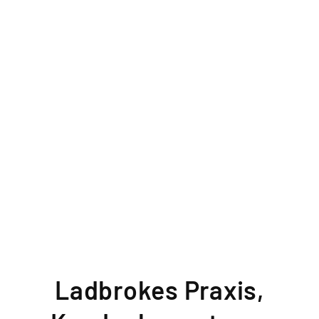
Ladbrokes Praxis,