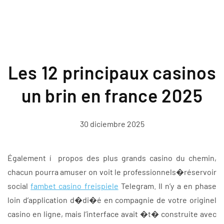
Les 12 principaux casinos
un brin en france 2025
30 diciembre 2025
Également í propos des plus grands casino du chemin,
chacun pourra amuser on voit le professionnels�réservoir
social
fambet casino freispiele
Telegram. Il n’y a en phase
loin d’application d�di�é en compagnie de votre originel
casino en ligne, mais l’interface avait �t� construite avec