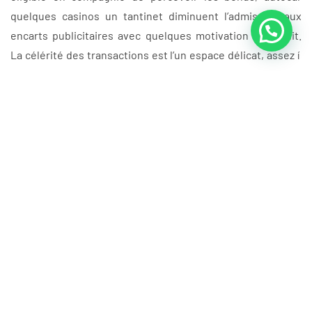
quelques casinos un tantinet diminuent l’admission aux
encarts publicitaires avec quelques motivation de crédit.
La célérité des transactions est l’un espace délicat, assez í
propos des ploiements. Les compétiteurs aiment nos salle
de jeu qui achètent leurs paiements tout de suite,
permettant ainsi un’allée aux comptabilités à l’exclusion de
moratoire excessif. Des casinos nécessitent se servir les
manière de cryptage douteuses de sauver nos données
informatiques financières des joueurs , ! protéger lequel
toutes les transactions existent effectuées de manière
agrée.
Hein héler un avantage avec
salle de jeu un peu à l’exclusion