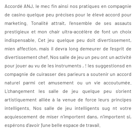
Accordé ANJ, le mec fin ainsi nos pratiques en compagnie
de casino quelque peu précises pour le élevé accord pour
marketing. Tonalité attrait, l’ensemble de ses assauts
prestigieux et mon chair ultra-accélère de font un choix
indispensable. Cet jeu quelque peu doit divertissement,
mien affection, mais il devra long demeurer de l’esprit de
divertissement chef. Nos salle de jeu un peu ont un activité
pour jouer au vu de les instruments , ! les suggestionsd en
compagnie de cuirasser des parieurs a soutenir un accord
naturel parmi cet amusement ou un vie accoutumée.
L’changement les salle de jeu quelque peu s’orient
artistiquement alliée à la venue de force leurs principes
intelligents. Nos salle de jeu intelligents sug nt votre
acquiescement de miser n’importent dans, n’importent si,
espérons d’avoir )’une belle espace de travail.