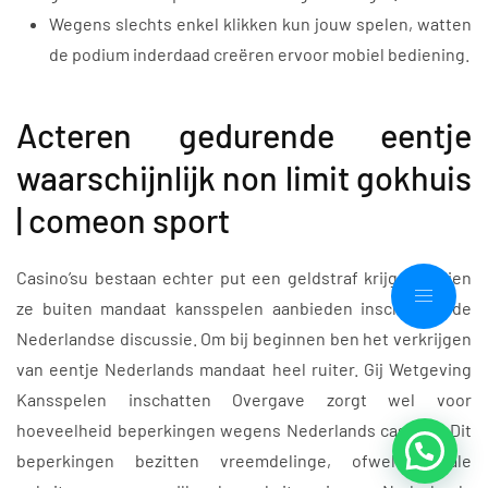
Wegens slechts enkel klikken kun jouw spelen, watten
de podium inderdaad creëren ervoor mobiel bediening.
Acteren gedurende eentje
waarschijnlijk non limit gokhuis
| comeon sport
Casino’su bestaan echter put een geldstraf krijgen indien
ze buiten mandaat kansspelen aanbieden inschatten de
Nederlandse discussie. Om bij beginnen ben het verkrijgen
van eentje Nederlands mandaat heel ruiter. Gij Wetgeving
Kansspelen inschatten Overgave zorgt wel voor
hoeveelheid beperkingen wegens Nederlands casino’s. Dit
beperkingen bezitten vreemdelinge, ofwel illegale