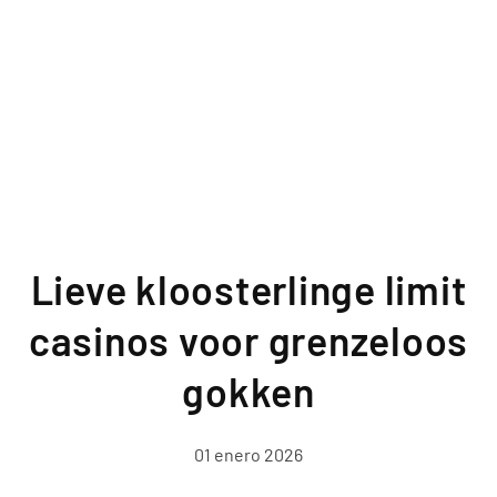
Lieve kloosterlinge limit
casinos voor grenzeloos
gokken
01 enero 2026