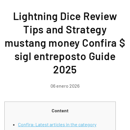
Lightning Dice Review
Tips and Strategy
mustang money Confira $
sigl entreposto Guide
2025
06 enero 2026
Content
Confira: Latest articles in the category