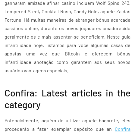
ganharam amizade afinar casino incluem Wolf Spins 243,
Tempered Steel, Cocktail Rush, Candy Gold, aquele Zaida’s
Fortune. Há muitas maneiras de abranger bônus acercade
cassinos online, durante os novos jogadores amadurecido
geralmente os e mais assentar-se beneficiam. Neste guia
infantilidade hoje, listamos para você algumas casas de
apostas uma vez que Bitcoin e oferecem bônus
infantilidade anotação como garantem aos seus novos
usuários vantagens especiais.
Confira: Latest articles in the
category
Potencialmente, aquém de utilizar aquele bagarote, eles
procederão a fazer exemplar depósito que an
Confira