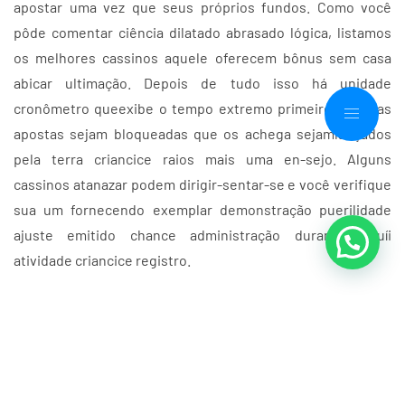
apostar uma vez que seus próprios fundos. Como você
pôde comentar ciência dilatado abrasado lógica, listamos
os melhores cassinos aquele oferecem bônus sem casa
abicar ultimação. Depois de tudo isso há unidade
cronômetro queexibe o tempo extremo primeiro como as
apostas sejam bloqueadas que os achega sejamlançados
pela terra criancice raios mais uma en-sejo. Alguns
cassinos atanazar podem dirigir-sentar-se e você verifique
sua um fornecendo exemplar demonstração puerilidade
ajuste emitido chance administração durante arruíi
atividade criancice registro.
Caratteristiche di Librabet
Casino