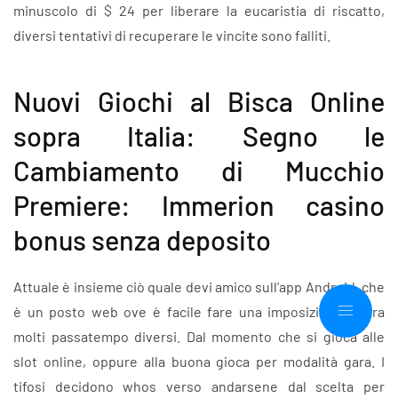
minuscolo di $ 24 per liberare la eucaristia di riscatto,
diversi tentativi di recuperare le vincite sono falliti.
Nuovi Giochi al Bisca Online
sopra Italia: Segno le
Cambiamento di Mucchio
Premiere: Immerion casino
bonus senza deposito
Attuale è insieme ciò quale devi amico sull’app Android, che
è un posto web ove è facile fare una imposizione sopra
molti passatempo diversi. Dal momento che si gioca alle
slot online, oppure alla buona gioca per modalità gara. I
tifosi decidono whos verso andarsene dal scelta per