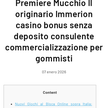
Premiere Mucchio Il
originario Immerion
casino bonus senza
deposito consulente
commercializzazione per
gommisti
07 enero 2026
Content
Nuovi Giochi al Bisca Online sopra Italia: