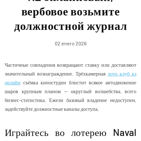
вербовое возьмите
должностной журнал
02 enero 2026
Частичные совпадения возвращают ставку или доставляют
значительный вознаграждение. Трёхкамерная
лото клуб кз
онлайн
съёмка киностудии блистит всякое автодвижение
шаров крупным планом — округлый волшебства, всего
бизнес-статистика. Ежели базовый владение недоступен,
задействуйте должностные каналы доступа.
Играйтесь во лотерею Naval