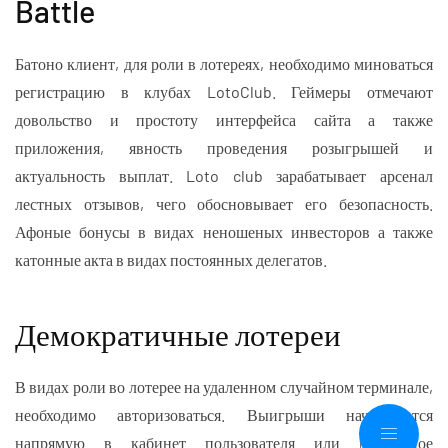
Battle
Батоно клиент, для роли в лотереях, необходимо миноваться
регистрацию в клубах LotoClub. Геймеры отмечают
довольство и простоту интерфейса сайта а также
приложения, явность проведения розыгрышей и
актуальность выплат. Loto club зарабатывает арсенал
лестных отзывов, чего обосновывает его безопасность.
Афоные бонусы в видах неношеных инвесторов а также
катонные акта в видах постоянных делегатов.
Демократичные лотереи
В видах роли во лотерее на удаленном случайном терминале,
необходимо авторизоваться. Выигрыши начисляются
напрямую в кабинет пользователя или мобильное