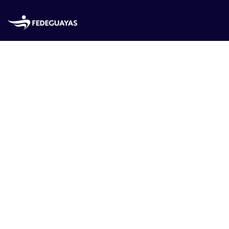
Skip to main content