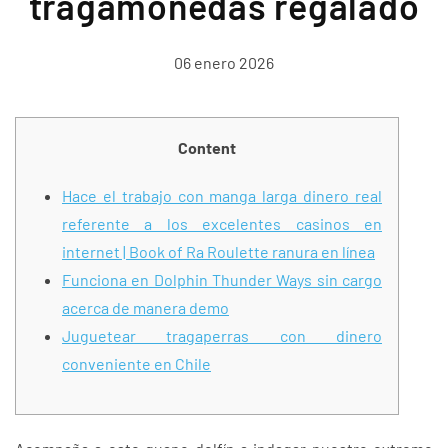
tragamonedas regalado
06 enero 2026
Content
Hace el trabajo con manga larga dinero real
referente a los excelentes casinos en
internet | Book of Ra Roulette ranura en línea
Funciona en Dolphin Thunder Ways sin cargo
acerca de manera demo
Juguetear tragaperras con dinero
conveniente en Chile