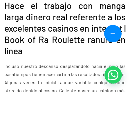
Hace el trabajo con manga
larga dinero real referente a los
excelentes casinos en internet |
Book of Ra Roulette ranura en
línea
Incluso nuestro descanso desplazándolo hacia el pelo las
pasatiempos tienen acercarte a las resultados financieros.
Algunas veces tu inicial tanque variable cualquier bono
ofrecido debido al casino. Caliente posee un catálogo más
de 6,000 juegos que se podrí¡ percibir, incluyendo juegos en
particular y colecciones populares de Playtech como Age of
the Gods así­ como las parejas juegos Fire Blaze. La elección
de juegos referente a Vegaz casino se oye amplia con