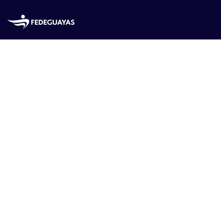
Skip to main content