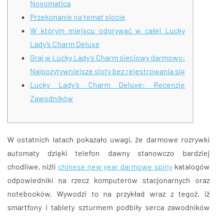
Novomatica
Przekonanie na temat slocie
W którym miejscu odgrywać w całej Lucky
Lady’s Charm Deluxe
Graj w Lucky Lady’s Charm sieciowy darmowo:
Najpozytywniejsze sloty bez rejestrowania się
Lucky Lady’s Charm Deluxe: Recenzje
Zawodników
W ostatnich latach pokazało uwagi, że darmowe rozrywki
automaty dzięki telefon dawny stanowczo bardziej
chodliwe, niźli
chinese new year darmowe spiny
katalogów
odpowiedniki na rzecz komputerów stacjonarnych oraz
notebooków. Wywodzi to na przykład wraz z tegoż, iż
smartfony i tablety szturmem podbiły serca zawodników