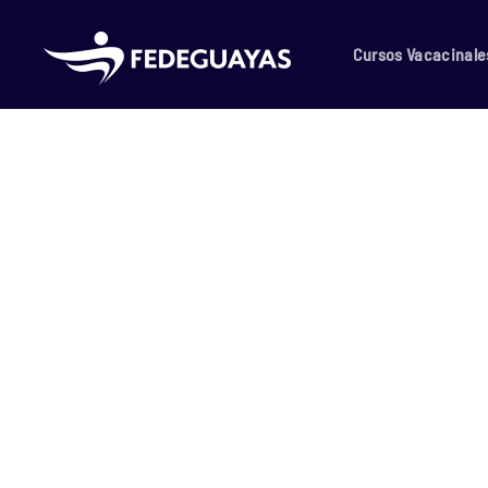
Skip to main content
Cursos Vacacinale