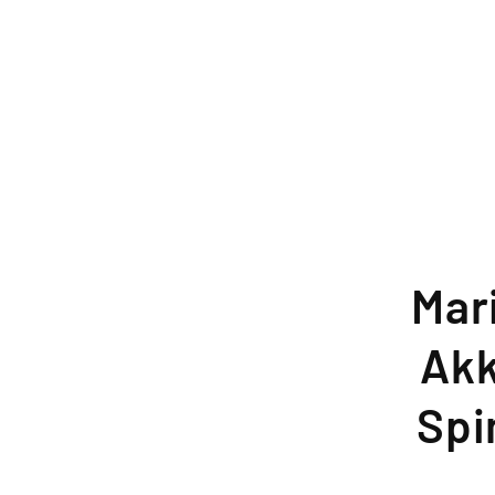
Mar
Akk
Spi