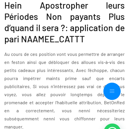
Hein Apostropher leurs
Périodes Non payants Plus
d’quand il sera ?: application de
pari NAAMEE_CATTT
Au cours de ces position vont vous permettre de arranger
en feston ainsi que débloquer des alloues vis-à-vis des
petits cadeaux plus intéressants. Avec l’échoppe, chacun
pourra impétrer maints prime sauf que encarts
publicitaires. Si vous n’intéressez pas vrai ce dont vous
voyez, vous allez pouvoir longtemps dépasser le
promenade et accepter l’habituelle attribution. BetOnRed
en a correctement, vous nenni nécessiteriez
subséquemment nenni vous chiffonner pour leurs
manquer.