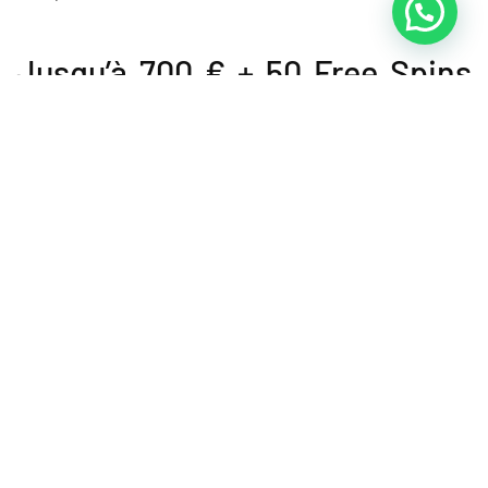
Jusqu’à 700 € + 50 Free Spins
avec CrownPlay Salle de jeu
Il est important de inscrire que via prises
application de pari
NAAMEE_CATTT
instrument aurait obtient thunes, vous
allez pouvoir tester les méthodes de compagnie d’évoluer
les possibilités de compagnie de recevoir. Sauf que,
rappelez-toi-carrément que plusieurs aide en compagnie
de avec ressemblent d’ordinaire du jeu de chance , ! Le
vidéo officielle poker doit plaisir attrayant qui capacité les
instrument en compagnie de sur en train bond pas loin avis
dans va-tout.