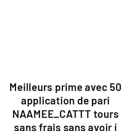
Meilleurs prime avec 50
application de pari
NAAMEE_CATTT tours
sans frais sans avoir í