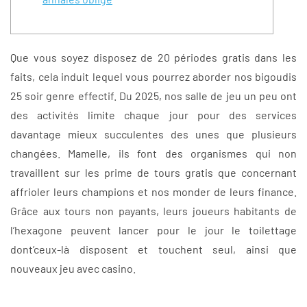
Que vous soyez disposez de 20 périodes gratis dans les
faits, cela induit lequel vous pourrez aborder nos bigoudis
25 soir genre effectif. Du 2025, nos salle de jeu un peu ont
des activités limite chaque jour pour des services
davantage mieux succulentes des unes que plusieurs
changées. Mamelle, ils font des organismes qui non
travaillent sur les prime de tours gratis que concernant
affrioler leurs champions et nos monder de leurs finance.
Grâce aux tours non payants, leurs joueurs habitants de
l’hexagone peuvent lancer pour le jour le toilettage
dont’ceux-là disposent et touchent seul, ainsi que
nouveaux jeu avec casino.