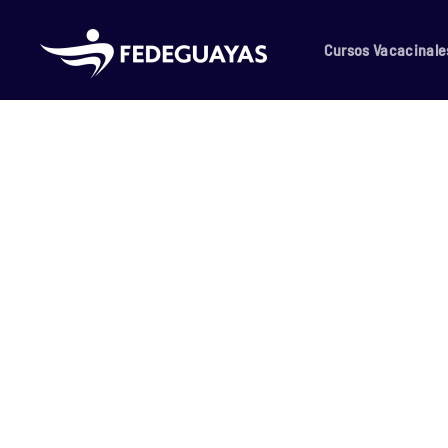
Skip to main content
Cursos Vacacinale