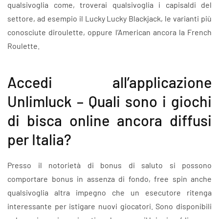
qualsivoglia come, troverai qualsivoglia i capisaldi del
settore, ad esempio il Lucky Lucky Blackjack, le varianti più
conosciute diroulette, oppure l’American ancora la French
Roulette.
Accedi all’applicazione
Unlimluck – Quali sono i giochi
di bisca online ancora diffusi
per Italia?
Presso il notorietà di bonus di saluto si possono
comportare bonus in assenza di fondo, free spin anche
qualsivoglia altra impegno che un esecutore ritenga
interessante per istigare nuovi giocatori. Sono disponibili