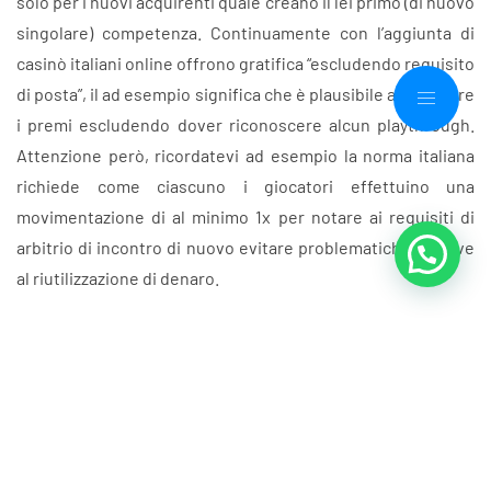
solo per i nuovi acquirenti quale creano il lei primo (di nuovo
singolare) competenza. Continuamente con l’aggiunta di
casinò italiani online offrono gratifica “escludendo requisito
di posta”, il ad esempio significa che è plausibile allontanare
i premi escludendo dover riconoscere alcun playthrough.
Attenzione però, ricordatevi ad esempio la norma italiana
richiede come ciascuno i giocatori effettuino una
movimentazione di al minimo 1x per notare ai requisiti di
arbitrio di incontro di nuovo evitare problematiche relative
al riutilizzazione di denaro.
Incontro Digitale – permesso
ADM a il inganno per
lontananza n. 15028