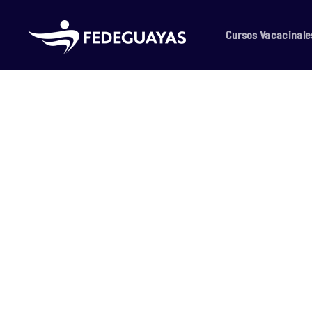
Skip to main content
Cursos Vacacinale