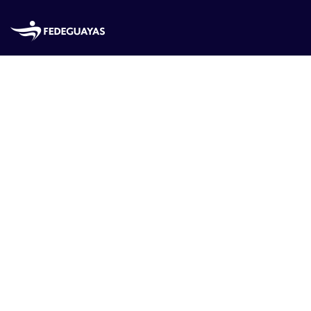
Skip to main content