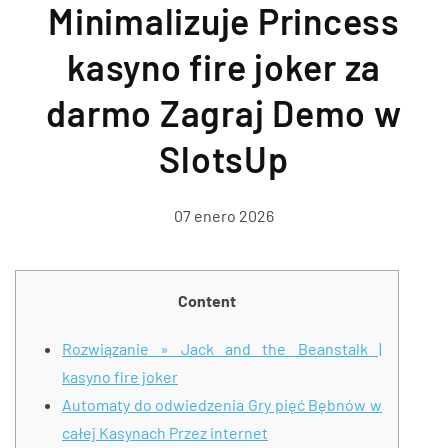
Minimalizuje Princess
kasyno fire joker za
darmo Zagraj Demo w
SlotsUp
07 enero 2026
Content
Rozwiązanie » Jack and the Beanstalk |
kasyno fire joker
Automaty do odwiedzenia Gry pięć Bębnów w
całej Kasynach Przez internet