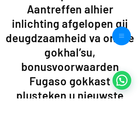
Aantreffen alhier
inlichting afgelopen gij
deugdzaamheid va online
gokhal’su,
bonusvoorwaarden
Fugaso gokkast
plusteken u nieuwste
schrijven. Experts vanuit
OnlineCasinoGround
hebben alle spellen