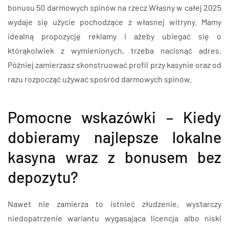
bonusu 50 darmowych spinów na rzecz Własny w całej 2025
wydaje się użycie pochodzące z własnej witryny. Mamy
idealną propozycję reklamy i ażeby ubiegać się o
którąkolwiek z wymienionych, trzeba nacisnąć adres.
Później zamierzasz skonstruować profil przy kasynie oraz od
razu rozpocząć używać spośród darmowych spinów.
Pomocne wskazówki – Kiedy
dobieramy najlepsze lokalne
kasyna wraz z bonusem bez
depozytu?
Nawet nie zamierza to istnieć złudzenie, wystarczy
niedopatrzenie wariantu wygasająca licencja albo niski