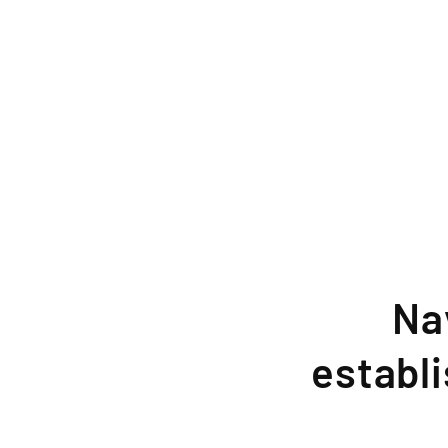
Na
establ