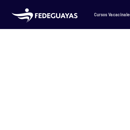
Skip to main content
Cursos Vacacinale