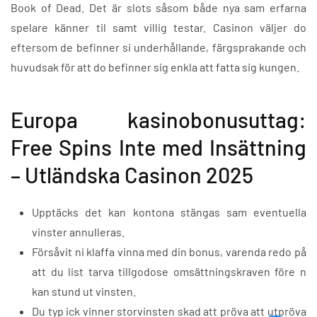
Book of Dead. Det är slots såsom både nya sam erfarna
spelare känner til samt villig testar. Casinon väljer do
eftersom de befinner si underhållande, färgsprakande och
huvudsak för att do befinner sig enkla att fatta sig kungen.
Europa kasinobonusuttag:
Free Spins Inte med Insättning
– Utländska Casinon 2025
Upptäcks det kan kontona stängas sam eventuella
vinster annulleras.
Försåvit ni klaffa vinna med din bonus, varenda redo på
att du list tarva tillgodose omsättningskraven före n
kan stund ut vinsten.
Du typ ick vinner storvinsten skad att pröva att utpröva