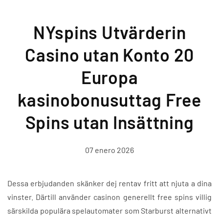
NYspins Utvärderin
Casino utan Konto 20
Europa
kasinobonusuttag Free
Spins utan Insättning
07 enero 2026
Dessa erbjudanden skänker dej rentav fritt att njuta a dina
vinster. Därtill använder casinon generellt free spins villig
särskilda populära spelautomater som Starburst alternativt