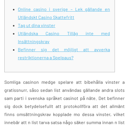
Online casino i sverige – Lek gällande en
Utländskt Casino Skattefritt
Tag ut dina vinster
Utländska Casino Tilläg inte med
Insättningskrav
Befinner sig det möjligt att avverka
restriktionerna a Spelpaus?
Somliga casinon medge spelare att bibehålla vinster a
gratissnurr, såso sedan list användas gällande andra slots
sam parti i svenska språket casinot på näte. Det befinner
sig dock betydelsefullt att protokollföra att det allmänt
finns omsättningskrav kopplade mo dessa vinster, vilket
innebär att n list tarva satsa någo säker summa innan n list