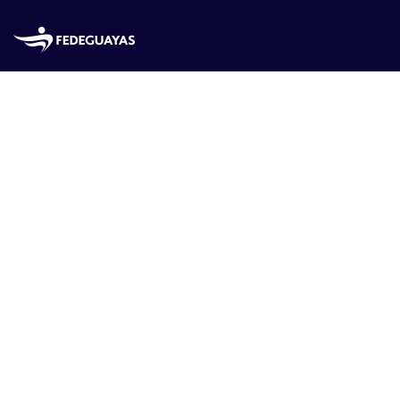
Skip to main content