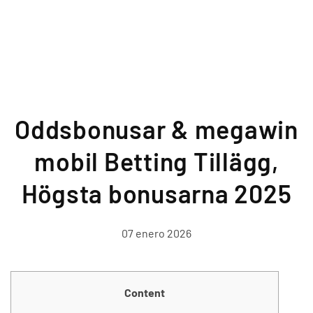
Oddsbonusar & megawin
mobil Betting Tillägg,
Högsta bonusarna 2025
07 enero 2026
Content