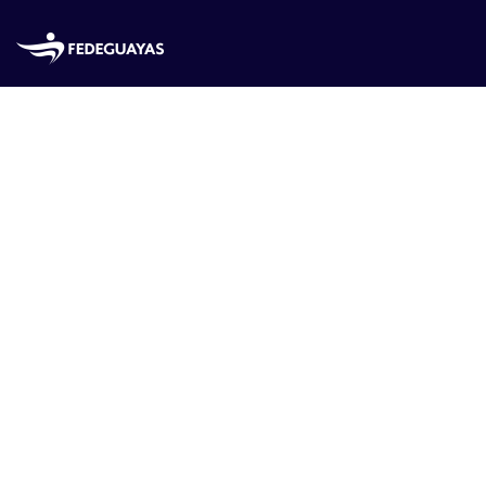
Skip to main content