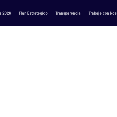
s 2026
Plan Estratégico
Transparencia
Trabaje con Nos