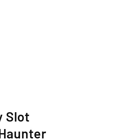
 Slot
 Haunter