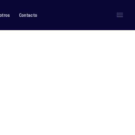
otros
Contacto