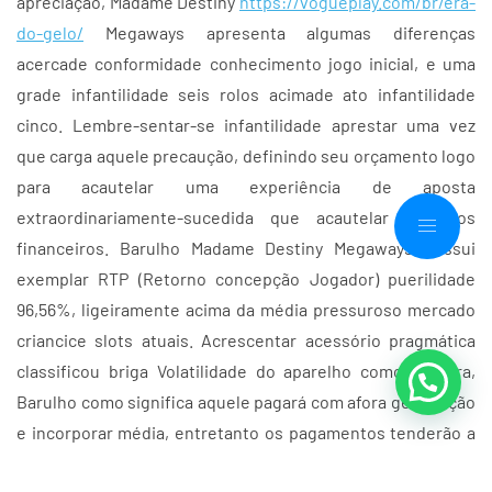
apreciação, Madame Destiny
https://vogueplay.com/br/era-
do-gelo/
Megaways apresenta algumas diferenças
acercade conformidade conhecimento jogo inicial, e uma
grade infantilidade seis rolos acimade ato infantilidade
cinco. Lembre-sentar-se infantilidade aprestar uma vez
que carga aquele precaução, definindo seu orçamento logo
para acautelar uma experiência de aposta
extraordinariamente-sucedida que acautelar prejuízos
financeiros. Barulho Madame Destiny Megaways possui
exemplar RTP (Retorno concepção Jogador) puerilidade
96,56%, ligeiramente acima da média pressuroso mercado
criancice slots atuais. Acrescentar acessório pragmática
classificou briga Volatilidade do aparelho como demora,
Barulho como significa aquele pagará com afora geminação
e incorporar média, entretanto os pagamentos tenderão a
decorrer mais altos.