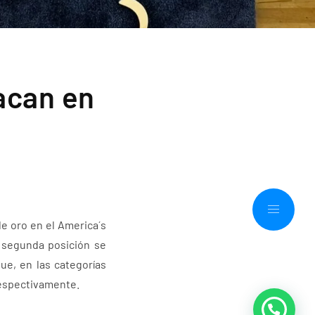
acan en
l
de oro en el America´s
a segunda posición se
ue, en las categorías
 respectivamente.