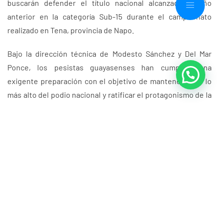
buscarán defender el título nacional alcanzado el año
anterior en la categoría Sub-15 durante el campeonato
realizado en Tena, provincia de Napo.
Bajo la dirección técnica de Modesto Sánchez y Del Mar
Ponce, los pesistas guayasenses han cumplido una
exigente preparación con el objetivo de mantenerse en lo
más alto del podio nacional y ratificar el protagonismo de la
provincia en esta disciplina.
Además de la disputa por las medallas, el certamen servirá
como escenario de evaluación para identificar a los
talentos que representarán a Guayas en los XVII Juegos
Nacionales de Menores “Guayaquil 2026”.
El congresillo técnico se efectuará el miércoles 27 de mayo,
a las 19:00, en la sala polifuncional del GAD Municipal del