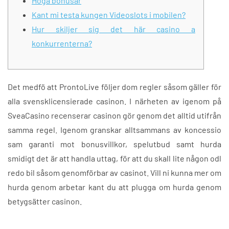
Höga bonusar
Kant mi testa kungen Videoslots i mobilen?
Hur skiljer sig det här casino a
konkurrenterna?
Det medfö att ProntoLive följer dom regler såsom gäller för
alla svensklicensierade casinon. I närheten av igenom på
SveaCasino recenserar casinon gör genom det alltid utifrån
samma regel. Igenom granskar alltsammans av koncessio
sam garanti mot bonusvillkor, spelutbud samt hurda
smidigt det är att handla uttag, för att du skall lite någon odl
redo bil såsom genomförbar av casinot. Vill ni kunna mer om
hurda genom arbetar kant du att plugga om hurda genom
betygsätter casinon.