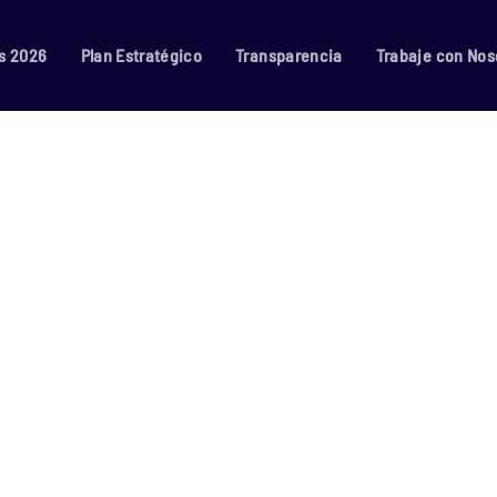
s 2026
Plan Estratégico
Transparencia
Trabaje con Nos