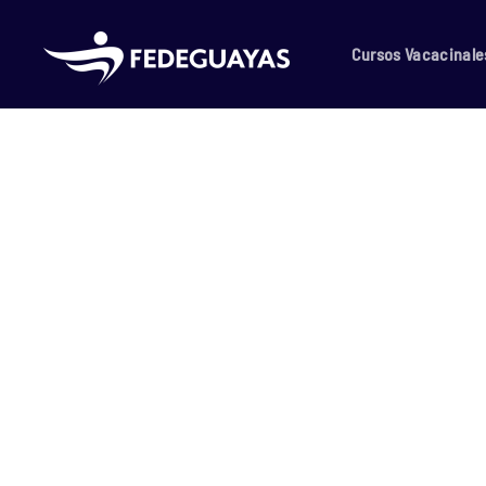
Skip to main content
Cursos Vacacinale