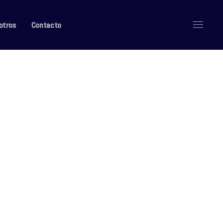
otros
Contacto