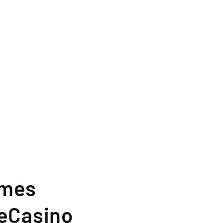
ames
ceCasino