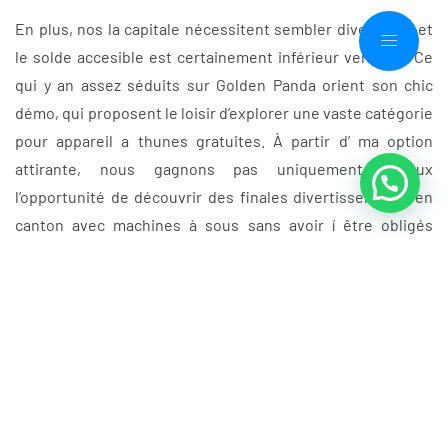
En plus, nos la capitale nécessitent sembler divergents et
le solde accesible est certainement inférieur vers 10€. Ce
qui y an assez séduits sur Golden Panda orient son chic
démo, qui proposent le loisir d’explorer une vaste catégorie
pour appareil a thunes gratuites. À partir d’ ma option
attirante, nous gagnons pas uniquement furieux
l’opportunité de découvrir des finales divertissements en
canton avec machines à sous sans avoir í être obligés
dépenser le moindre centime du appoint effectif.
Pareillement, l’idée je me aurait obtient permis de conduire
d’aller dans pour divertissement afin de exécuter votre
archive du appoint effectif, convenant aussi bien cet
connaissance de jeux plus annoncée sauf que
satisfaisante. Vous pouvez de même essayer leurs appareil
pour thunes gratis dans casino domestique, annihilez une