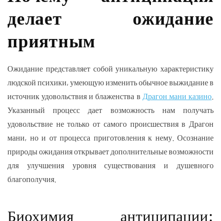
делает ожидание
приятным
Ожидание представляет собой уникальную характеристику
людской психики, умеющую изменить обычное выжидание в
источник удовольствия и блаженства в
Драгон мани казино
.
Указанный процесс дает возможность нам получать
удовольствие не только от самого происшествия в Драгон
мани, но и от процесса приготовления к нему. Осознание
природы ожидания открывает дополнительные возможности
для улучшения уровня существования и душевного
благополучия.
Биохимия антиципации: