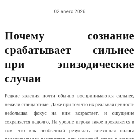
02 enero 2026
Почему сознание
срабатывает сильнее
при эпизодические
случаи
Редкие явления почти обычно воспринимаются сильнее,
нежели стандартные. Даже при том что их реальная ценность
небольшая, фокус на ним возрастает, и ощущение
сохраняется надолго. На уровне игрока такое проявляется в
том, что как необычный результат, внезапная полоса
положительных результатов или нечастый сдвиг в рамках